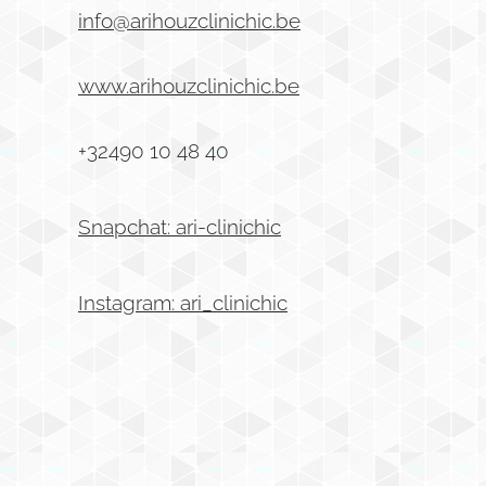
info@arihouzclinichic.be
www.arihouzclinichic.be
+32490 10 48 40
Snapchat: ari-clinichic
Instagram: ari_clinichic